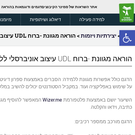
אתר השראות של סמינר הקיבוצים
דגמים ודוגמאות בהוראה
למידה פעילה
דיאלוג ושיתופיות
מיומנו
פתח סרגל נגישות
בית
>
יצירתיות ויזמות
>
הוראה מגוונת -ברוח UDL עיצוב אוניברסלי ללמידה
הוראה מגוונת -ברוח UDL עיצוב אוניברסלי ללמידה
הדגם כולל אפשרות מגוונת ללמידה: הסברים באמצעות ספרון דיגיטלי
על שימוש באפליקציה ועוד. במקביל הסטודנטים יכולים להשיב במלל, 
השיעור יושם באמצעות פלטפורמת
Wizer.me
המאפשר להוסיף מגוון 
כתיבה, וידאו והקלטה.
הדגם מורכב ממספר רכיבים: