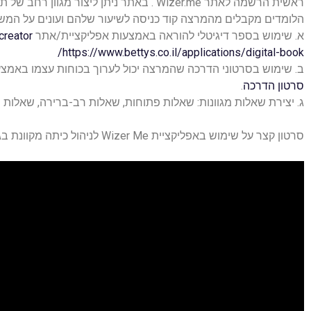
ראשית הרשמה לאתר Wizer.me . באתר ניתן ליצור 
הלומדים מקבלים מהמרצה קוד כניסה לשיעור שלהם ועונים על המשי
א. שימוש בספר דיגיטלי להוראה באמצעות אפליקציית/אתר
creator
https://www.bettys.co.il/applications/digital-book/
ב. שימוש בסרטוני הדרכה שהמרצה יכול לערוך בכוחות עצמו באמ
סרטון הדרכה
.
ג. יצירת שאלות מגוונות: שאלות פתוחות, שאלות רב-ברירה, שאלות ש
סרטון קצר על שימוש באפליקציית Wizer Me לניהול כיתה מקוונת בגישת UDL