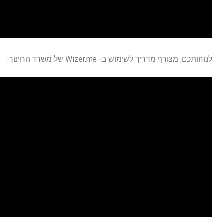
לנוחותכם, מצורף מדריך לשימוש ב- Wizer.me של משרד החינוך: