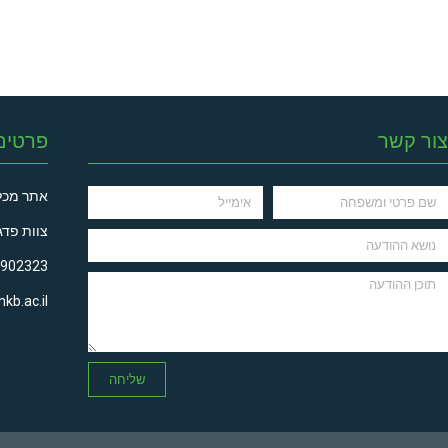
צור קשר
פרטים
אתר מכל
צוות פדג
6902323
kb.ac.il
שליחה