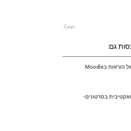
הבא
סות גם:
ראות בMoodle
אקטיבית בסרטונים-