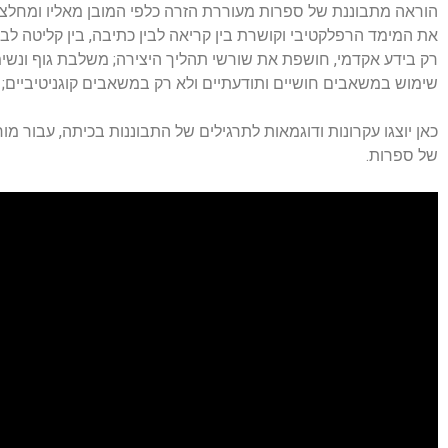
הוראה מתבוננת של ספרות מעוררת הזרה כלפי המובן מאליו ומחל
את המימד הרפלקטיבי וקושרת בין קריאה לבין כתיבה, בין קליטה לבין
רק בידע אקדמי, חושפת את שורשי תהליך היצירה; משלבת גוף ונשימה
שימוש במשאבים חושיים ותודעתיים ולא רק במשאבים קוגניטיביים; 
כאן יוצגו עקרונות ודוגמאות לתרגילים של התבוננות בכיתה, עבור מ
של ספרות.