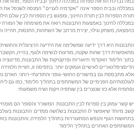
במה נבדלת הוראת ספרות במכללה לחינוך ובבית הספר, מהוראת ס
במכללה ובבית הספר אינה ״אקדמיה לעניים״ המנסה לשכפל את המו
תורת הספרות לבין תורת החינוך, ומפגש בין הספרות לבין עולם היל
במכללה לחינוך באמצעות התבוננות רואה את משימתה של המורה לא 
כהמצאה, משחק וגילוי, יצירת מרחב של השתהות, התנסות, תהייה וחו
התבוננות היא דרך ידיעה שמשלימה את הידיעה הרציונלית והחושית; מ
מתאפשרת דרך שהות שקטה, מודעות לנשימה ולגוף, בהייה, הקשבה ע
בתוך הלימוד האקדמי תיאוריות ופרקטיקות של התבוננות, מדיטציה
הדיסציפלינאריים לאישיים ועמוקים יותר. בתפיסה זו, חוויית הלמידה 
אלא מתבססת גם במישורים החושי-גופני והתודעתי-רוחני. האדם נת
לעולמותיהם הפנימיים של המשתתפים בתהליך הלימוד, כמו גם ליחס
וסתמית אלא כזו שנוצרים בין שותפיה זיקות ושיח משמעותי.
יש קשר עמוק בין ספרות לבין התבוננות. המשורר והסופר הם מומח
קשב מיוחד שיאפשר לו התבוננות בשלושה ממדים: התבוננות בעולם 
בתחושות הגוף והנפש המתעוררות בתהליך הלמידה; והתבוננות בזולת
המשתתפים האחרים בתהליך הלימוד.