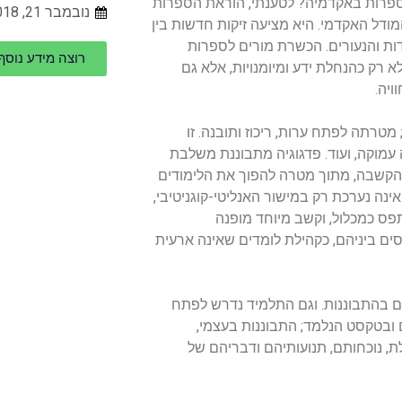
פרות באקדמיה? לטענתי, הוראת הספרות
נובמבר 21, 2018
דל האקדמי. היא מציעה זיקות חדשות בין
דות והנעורים. הכשרת מורים לספרות
רוצה מידע נוס
רק כהנחלת ידע ומיומנויות, אלא גם
ויה.
טרתה לפתח ערות, ריכוז ותובנה. זו
מוקה, ועוד. פדגוגיה מתבוננת משלבת
 והקשבה, מתוך מטרה להפוך את הלימודים
אינה נערכת רק במישור האנליטי-קוגניטיבי,
פס כמכלול, וקשב מיוחד מופנה
ים ביניהם, כקהילת לומדים שאינה ארעית
ים בהתבוננות. וגם התלמיד נדרש לפתח
ובטקסט הנלמד; התבוננות בעצמי,
, נוכחותם, תנועותיהם ודבריהם של