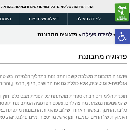
אתר השראות של סמינר הקיבוצים
דגמים ודוגמאות בהוראה
למידה פעילה
דיאלוג ושיתופיות
מיומנו
פתח סרגל נגישות
בית
>
למידה פעילה
>
פדגוגיה מתבוננת
פדגוגיה מתבוננת
פדגוגיה מתבוננת משלבת קשב והתבוננות בתהליך הלמידה. בשיטה זו
אנליטית-קוגניטיבית, אלא כוללת גם את החושים, הגוף, הדמיון, והרוח.
תוכנית הלימודים הבית-ספרית מושתתת על הפניית מבט כלפי חוץ ו
שהמשמעות נמצאת מחוצה להם, ואולם הפדגוגיה המתבוננת תופסת א
כליבת החינוך. בעשור האחרון שילוב פדגוגיות התבוננות מתפתח באר
העמוקות של החיים, כתיבת יומן אישי, מדיטציה, מיינדפולנס, יוגה, טאי-צ’י ו