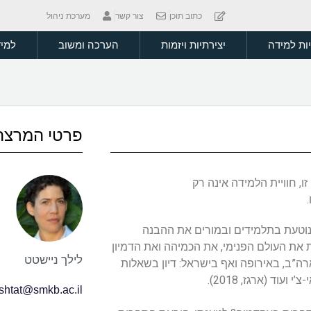
כתוב תוכן
צור קשר
מערכת ניהול
יות למידה
יצירתיות ויזמות
הערכה ומשוב
למיד
פרטי המרצה
, חוויית הלמידה אינה רק
נוטעת בתלמידים ובמורים את ההבנה
ת העולם הפנימי, את הכמיהה ואת הדמיון
לילך ניישטט
ה”ב, באירופה ואף בישראל: דיון בשאלות
עוד (ארגז, 2018).
ishtat@smkb.ac.il