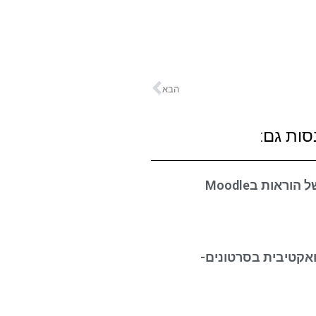
הבא
סות גם:
ראות בMoodle
אקטיבית בסרטונים-