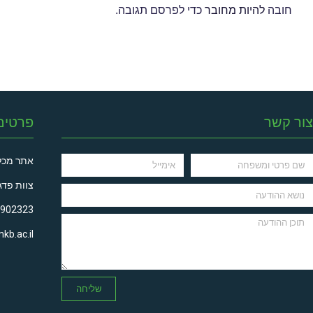
חובה
להיות מחובר
כדי לפרסם תגובה.
צור קשר
פרטים
אתר מכל
צוות פדג
6902323
kb.ac.il
שליחה