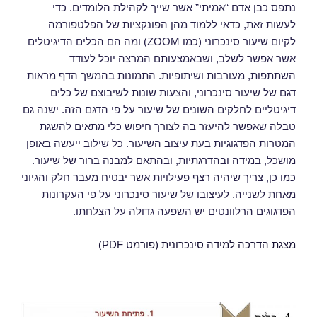
נתפס כבן אדם “אמיתי” אשר שייך לקהילת הלומדים. כדי
לעשות זאת, כדאי ללמוד מהן הפונקציות של הפלטפורמה
לקיום שיעור סינכרוני (כמו ZOOM) ומה הם הכלים הדיגיטלים
אשר אפשר לשלב, ושבאמצעותם המרצה יוכל לעודד
השתתפות, מעורבות ושיתופיות. התמונות בהמשך הדף מראות
דגם של שיעור סינכרוני, והצעות שונות לשיבוצם של כלים
דיגיטליים לחלקים השונים של שיעור על פי הדגם הזה. ישנה גם
טבלה שאפשר להיעזר בה לצורך חיפוש כלי מתאים להשגת
המטרות הפדגוגיות בעת עיצוב השיעור. כל שילוב ייעשה באופן
מושכל, במידה ובהדרגתיות, ובהתאם למבנה ברור של שיעור.
כמו כן, צריך שיהיה רצף פעילויות אשר יבטיח מעבר חלק והגיוני
מאחת לשנייה. לעיצובו של שיעור סינכרוני על פי העקרונות
הפדגוגים הרלוונטים יש השפעה גדולה על הצלחתו.
מצגת הדרכה למידה סינכרונית (פורמט PDF)