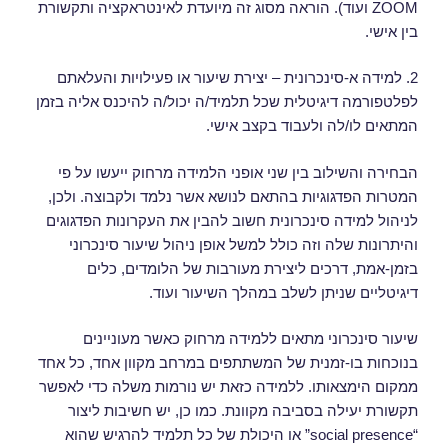
ZOOM ועוד). הוראה מסוג זה מיועדת לאינטראקציה ותקשורת
בין אישי.
2. למידה א-סינכרונית – יצירת שיעור או פעילויות והעלאתם
לפלטפורמה דיגיטלית שכל תלמיד/ה יכול/ה להיכנס אליה בזמן
המתאים לו/לה ולעבוד בקצב אישי.
הבחירה והשילוב בין שני אופני הלמידה מרחוק ייעשו על פי
המטרות הפדגוגיות בהתאם לנושא אשר נלמד ולקבוצה. ולכן,
לניהול למידה סינכרונית חשוב להבין את העקרונות הפדגוגים
והיתרונות שלה וזה כולל למשל אופן ניהול שיעור סינכרוני
בזמן-אמת, דרכים ליצירת מעורבות של הלומדים, כלים
דיגיטליים שניתן לשלב במהלך השיעור ועוד.
שיעור סינכרוני מתאים ללמידה מרחוק כאשר מעוניינים
בנוכחות בו-זמנית של המשתתפים במרחב מקוון אחד, כל אחד
ממקום הימצאותו. ללמידה כזאת יש נורמות משלה כדי לאפשר
תקשורת יעילה בסביבה מקוונת. כמו כן, יש חשיבות ליצור
“social presence” או היכולת של כל תלמיד להרגיש שהוא