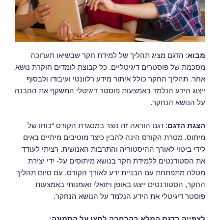
מבוא
: הדגם מציג תהליך של למידת חקר שבשיאו תערוכה
מסכמת של פוסטרים דיגיטליים. כל קבוצת לומדים חוקרת נושא
אחר. תהליך החקר כולל איתור מידע רלוונטי ועיבודו ולבסוף
ייצוג הידע הנלמד באמצעות פוסטר דיגיטלי המשקף את ההבנה
על הנושא הנחקר.
הצגת הדגם
: דגם הוראה זה נוצר במסגרת הקורס “כוחו של
מיתוס. מטרת הקורס הינה להבין כיצד מוטיבים מיתיים באים
לידי ביטוי לאורך ההיסטוריה והתרבות האנושית. רציתי לעודד
את הסטודנטים ללמידת חקר בנושא מיתוסים על- ידי יצירת
מטלה מתפתחת עם הבניית ידע לאורך הקורס. עם סיום תהליך
החקר, הסטודנטים ייצגו באופן ויזואלי ואומנותי באמצעות
פוסטר דיגיטלי את הידע הנלמד על הנושא הנחקר.
לצפייה בדגם המלא בהרחבה לחצו על התמונה: