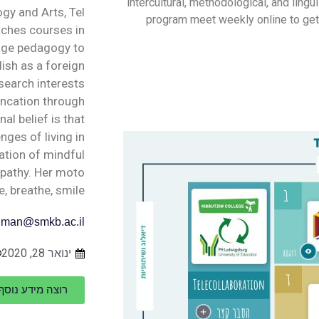
intercultural, methodological, and ling
gy and Arts, Tel
program meet weekly online to get 
eaches courses in
uage pedagogy to
lish as a foreign
search interests
uncation through
al belief is that
ges of living in
ration of mindful
pathy. Her moto
e, breathe, smile.
dman@smkb.ac.il
ינואר 28, 2020
רוצה מידע נוס