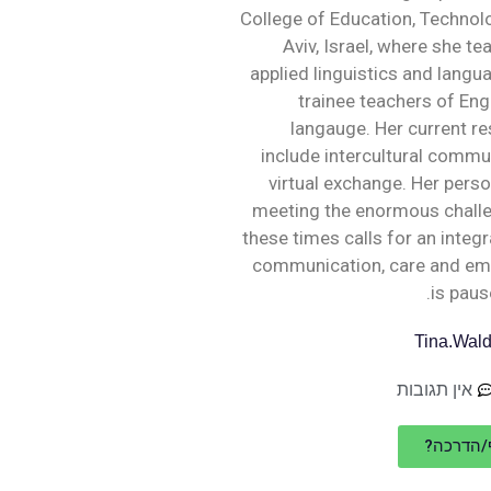
College of Education, Technolo
Aviv, Israel, where she t
applied linguistics and lang
trainee teachers of Eng
langauge. Her current re
include intercultural comm
virtual exchange. Her person
meeting the enormous challen
these times calls for an integ
communication, care and em
is paus
Tina.Wal
אין תגובות
ף/הדרכה?